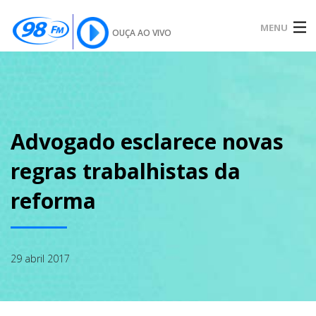
MENU
OUÇA AO VIVO
INÍCIO
SOBRE
Advogado esclarece novas
regras trabalhistas da
NOTÍCIAS
reforma
PODCAST
29 abril 2017
GALERIA