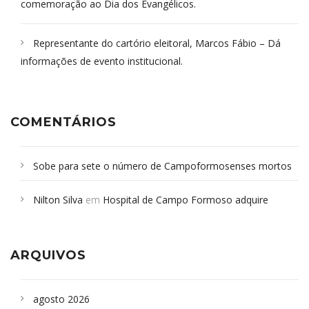
comemoração ao Dia dos Evangélicos.
Representante do cartório eleitoral, Marcos Fábio – Dá
informações de evento institucional.
COMENTÁRIOS
Sobe para sete o número de Campoformosenses mortos
em desabamento em São Paulo - Revista da Bahia
em
Nilton Silva
em
Hospital de Campo Formoso adquire
Campoformosenses que morreram em desabamentos são
aparelho para fazer exames de tomografia
sepultados em SP
ARQUIVOS
agosto 2026