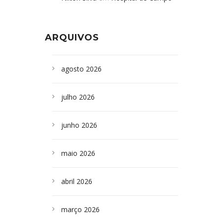
Formoso adquire aparelho para fazer
da Bahia
em
Campoformosenses que
exames de tomografia
morreram em desabamentos são
ARQUIVOS
sepultados em SP
agosto 2026
julho 2026
junho 2026
maio 2026
abril 2026
março 2026