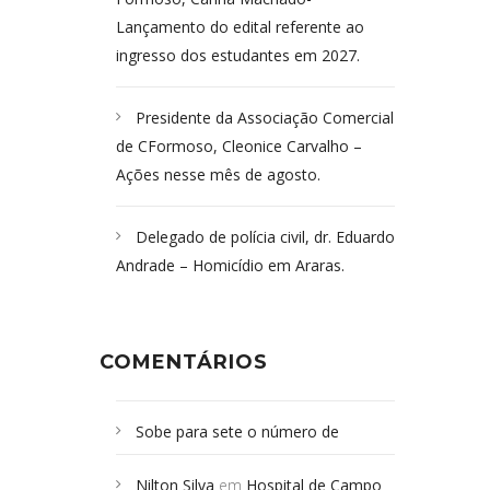
Lançamento do edital referente ao
ingresso dos estudantes em 2027.
Presidente da Associação Comercial
de CFormoso, Cleonice Carvalho –
Ações nesse mês de agosto.
Delegado de polícia civil, dr. Eduardo
Andrade – Homicídio em Araras.
COMENTÁRIOS
Sobe para sete o número de
Campoformosenses mortos em
Nilton Silva
em
Hospital de Campo
desabamento em São Paulo - Revista