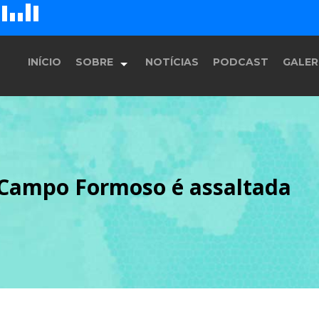
D
H
G
E
F
INÍCIO
SOBRE
NOTÍCIAS
PODCAST
GALER
História
e Campo Formoso é assaltada
Equipe
Programação