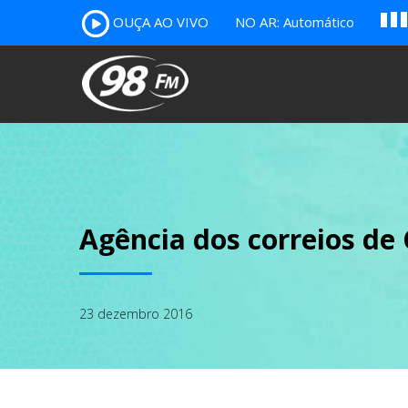
A
OUÇA AO VIVO
NO AR: Automático
B
c
Agência dos correios d
23 dezembro 2016