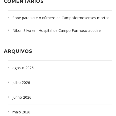
COMENTÁRIOS
Sobe para sete o número de Campoformosenses mortos
em desabamento em São Paulo - Revista da Bahia
em
Nilton Silva
em
Hospital de Campo Formoso adquire
Campoformosenses que morreram em desabamentos são
aparelho para fazer exames de tomografia
sepultados em SP
ARQUIVOS
agosto 2026
julho 2026
junho 2026
maio 2026