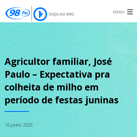
MENU
OUÇA AO VIVO
INÍCIO
SOBRE
Agricultor familiar, José
Paulo – Expectativa pra
NOTÍCIAS
colheita de milho em
período de festas juninas
PODCAST
16 junho 2025
GALERIA