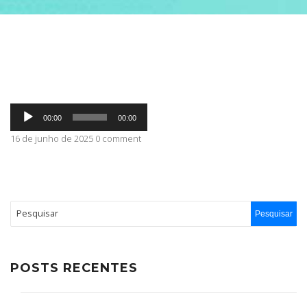
ABRANGÊNCIA
CONTATO
Tocador
00:00
00:00
de
áudio
16 de junho de 2025 0 comment
POSTS RECENTES