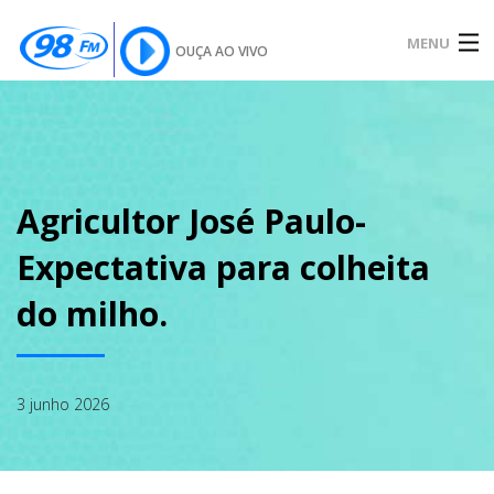
MENU
OUÇA AO VIVO
INÍCIO
SOBRE
Agricultor José Paulo-
Expectativa para colheita
NOTÍCIAS
do milho.
PODCAST
3 junho 2026
GALERIA