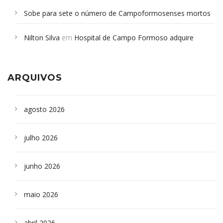
Sobe para sete o número de Campoformosenses mortos
em desabamento em São Paulo - Revista da Bahia
em
Nilton Silva
em
Hospital de Campo Formoso adquire
Campoformosenses que morreram em desabamentos são
aparelho para fazer exames de tomografia
sepultados em SP
ARQUIVOS
agosto 2026
julho 2026
junho 2026
maio 2026
abril 2026