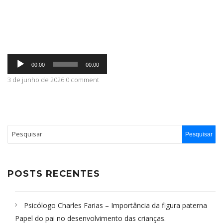
ABRANGÊNCIA
Tocador
CONTATO
00:00
00:00
de
áudio
3 de junho de 2026 0 comment
POSTS RECENTES
Psicólogo Charles Farias – Importância da figura paterna
Papel do pai no desenvolvimento das crianças.