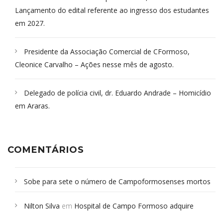
Lançamento do edital referente ao ingresso dos estudantes
em 2027.
Presidente da Associação Comercial de CFormoso,
Cleonice Carvalho – Ações nesse mês de agosto.
Delegado de polícia civil, dr. Eduardo Andrade – Homicídio
em Araras.
COMENTÁRIOS
Sobe para sete o número de Campoformosenses mortos
em desabamento em São Paulo - Revista da Bahia
em
Nilton Silva
em
Hospital de Campo Formoso adquire
Campoformosenses que morreram em desabamentos são
aparelho para fazer exames de tomografia
sepultados em SP