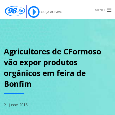
MENU
OUÇA AO VIVO
INÍCIO
SOBRE
Agricultores de CFormoso
vão expor produtos
NOTÍCIAS
orgânicos em feira de
Bonfim
PODCAST
21 junho 2016
GALERIA