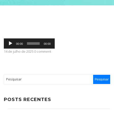
ABRANGÊNCIA
CONTATO
Tocador
00:00
00:00
de
áudio
14 de julho de 2025 0 comment
POSTS RECENTES