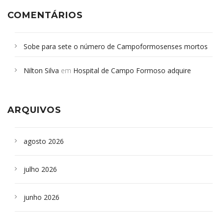
COMENTÁRIOS
Sobe para sete o número de Campoformosenses mortos
em desabamento em São Paulo - Revista da Bahia
em
Nilton Silva
em
Hospital de Campo Formoso adquire
Campoformosenses que morreram em desabamentos são
aparelho para fazer exames de tomografia
sepultados em SP
ARQUIVOS
agosto 2026
julho 2026
junho 2026