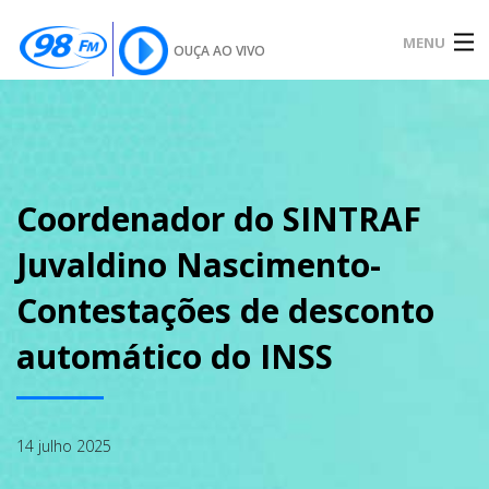
MENU
OUÇA AO VIVO
INÍCIO
SOBRE
Coordenador do SINTRAF
Juvaldino Nascimento-
NOTÍCIAS
Contestações de desconto
automático do INSS
PODCAST
14 julho 2025
GALERIA