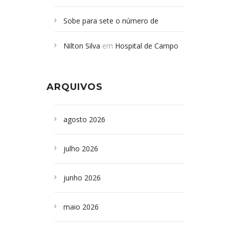
Sobe para sete o número de
Campoformosenses mortos em
Nilton Silva
em
Hospital de Campo
desabamento em São Paulo - Revista
Formoso adquire aparelho para fazer
da Bahia
em
Campoformosenses que
exames de tomografia
morreram em desabamentos são
ARQUIVOS
sepultados em SP
agosto 2026
julho 2026
junho 2026
maio 2026