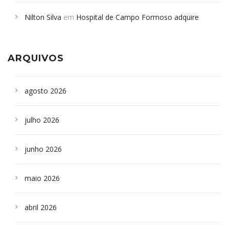
em desabamento em São Paulo - Revista da Bahia
em
Nilton Silva
em
Hospital de Campo Formoso adquire
Campoformosenses que morreram em desabamentos são
aparelho para fazer exames de tomografia
sepultados em SP
ARQUIVOS
agosto 2026
julho 2026
junho 2026
maio 2026
abril 2026