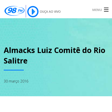
MENU
OUÇA AO VIVO
INÍCIO
SOBRE
Almacks Luiz Comitê do Rio
Salitre
NOTÍCIAS
30 março 2016
PODCAST
GALERIA