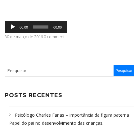
ABRANGÊNCIA
Tocador
00:00
00:00
de
áudio
30 de março de 2016 0 comment
CONTATO
POSTS RECENTES
Psicólogo Charles Farias – Importância da figura paterna
Papel do pai no desenvolvimento das crianças.