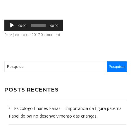
ABRANGÊNCIA
Tocador
00:00
00:00
de
áudio
9 de janeiro de 2017 0 comment
CONTATO
POSTS RECENTES
Psicólogo Charles Farias – Importância da figura paterna
Papel do pai no desenvolvimento das crianças.