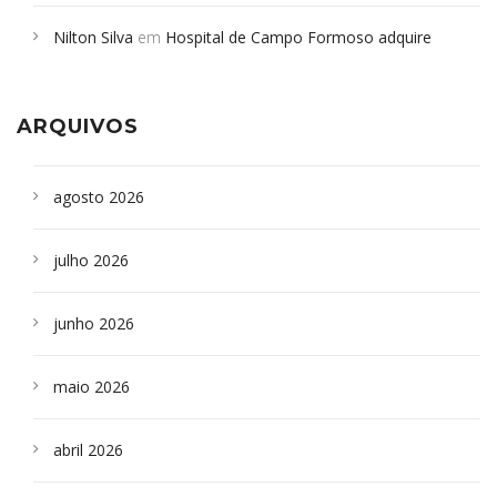
em desabamento em São Paulo - Revista da Bahia
em
Nilton Silva
em
Hospital de Campo Formoso adquire
Campoformosenses que morreram em desabamentos são
aparelho para fazer exames de tomografia
sepultados em SP
ARQUIVOS
agosto 2026
julho 2026
junho 2026
maio 2026
abril 2026