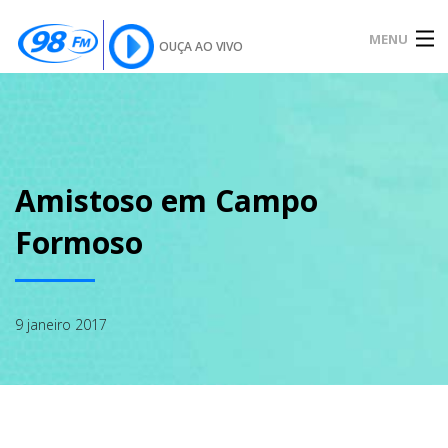
MENU
OUÇA AO VIVO
INÍCIO
SOBRE
Amistoso em Campo
Formoso
NOTÍCIAS
9 janeiro 2017
PODCAST
GALERIA