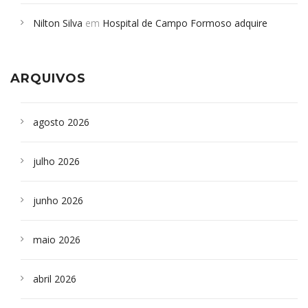
em desabamento em São Paulo - Revista da Bahia
em
Nilton Silva
em
Hospital de Campo Formoso adquire
Campoformosenses que morreram em desabamentos são
aparelho para fazer exames de tomografia
sepultados em SP
ARQUIVOS
agosto 2026
julho 2026
junho 2026
maio 2026
abril 2026