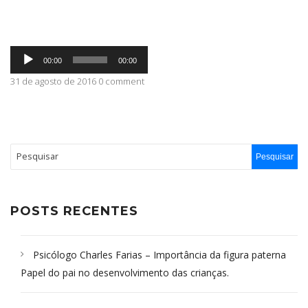
ABRANGÊNCIA
Tocador
00:00
00:00
de
áudio
31 de agosto de 2016 0 comment
CONTATO
POSTS RECENTES
Psicólogo Charles Farias – Importância da figura paterna
Papel do pai no desenvolvimento das crianças.