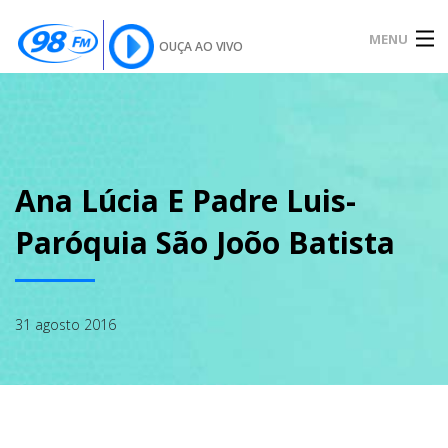
MENU
OUÇA AO VIVO
INÍCIO
SOBRE
Ana Lúcia E Padre Luis-
Paróquia São Joõo Batista
NOTÍCIAS
31 agosto 2016
PODCAST
GALERIA