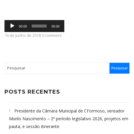
ABRANGÊNCIA
Tocador
00:00
00:00
de
áudio
16 de junho de 2018 0 comment
CONTATO
POSTS RECENTES
Presidente da Câmara Municipal de CFormoso, vereador
Murilo Nascimento – 2º período legislativo 2026, projetos em
pauta, e sessão itinerante.