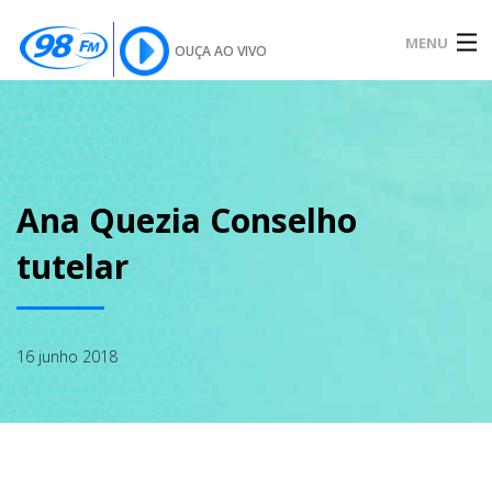
MENU
OUÇA AO VIVO
INÍCIO
SOBRE
Ana Quezia Conselho
tutelar
NOTÍCIAS
16 junho 2018
PODCAST
GALERIA