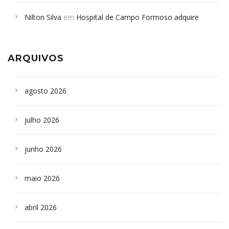
em desabamento em São Paulo - Revista da Bahia
em
Nilton Silva
em
Hospital de Campo Formoso adquire
Campoformosenses que morreram em desabamentos são
aparelho para fazer exames de tomografia
sepultados em SP
ARQUIVOS
agosto 2026
julho 2026
junho 2026
maio 2026
abril 2026