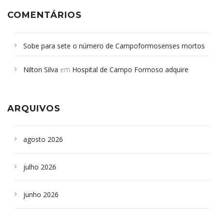
COMENTÁRIOS
Sobe para sete o número de Campoformosenses mortos
em desabamento em São Paulo - Revista da Bahia
em
Nilton Silva
em
Hospital de Campo Formoso adquire
Campoformosenses que morreram em desabamentos são
aparelho para fazer exames de tomografia
sepultados em SP
ARQUIVOS
agosto 2026
julho 2026
junho 2026