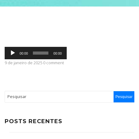
ABRANGÊNCIA
CONTATO
Tocador
00:00
00:00
de
áudio
9 de janeiro de 2025 0 comment
POSTS RECENTES