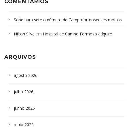
COMENTÁRIOS
Sobe para sete o número de Campoformosenses mortos
em desabamento em São Paulo - Revista da Bahia
em
Nilton Silva
em
Hospital de Campo Formoso adquire
Campoformosenses que morreram em desabamentos são
aparelho para fazer exames de tomografia
sepultados em SP
ARQUIVOS
agosto 2026
julho 2026
junho 2026
maio 2026