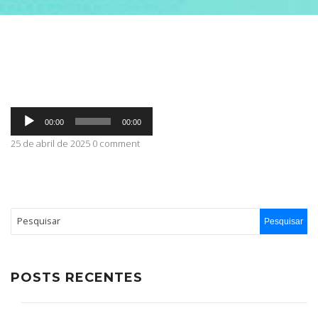
ABRANGÊNCIA
CONTATO
Tocador
00:00
00:00
de
áudio
25 de abril de 2025 0 comment
POSTS RECENTES