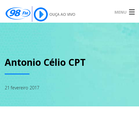
MENU
OUÇA AO VIVO
INÍCIO
SOBRE
Antonio Célio CPT
NOTÍCIAS
21 fevereiro 2017
PODCAST
GALERIA