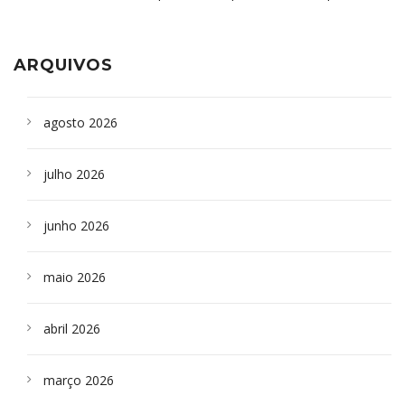
aparelho para fazer exames de tomografia
sepultados em SP
ARQUIVOS
agosto 2026
julho 2026
junho 2026
maio 2026
abril 2026
março 2026