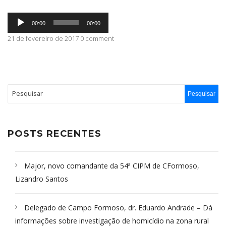
Tocador
ABRANGÊNCIA
00:00
00:00
de
áudio
21 de fevereiro de 2017 0 comment
CONTATO
POSTS RECENTES
Major, novo comandante da 54ª CIPM de CFormoso,
Lizandro Santos
Delegado de Campo Formoso, dr. Eduardo Andrade – Dá
informações sobre investigação de homicídio na zona rural