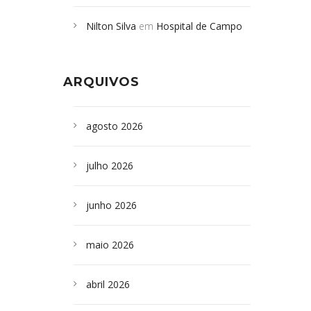
Campoformosenses mortos em
Nilton Silva
em
Hospital de Campo
desabamento em São Paulo - Revista
Formoso adquire aparelho para fazer
da Bahia
em
Campoformosenses que
exames de tomografia
morreram em desabamentos são
ARQUIVOS
sepultados em SP
agosto 2026
julho 2026
junho 2026
maio 2026
abril 2026