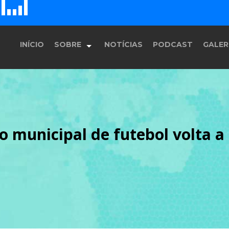
D
H
G
E
F
INÍCIO
SOBRE
NOTÍCIAS
PODCAST
GALER
História
 municipal de futebol volta a 
Equipe
Programação