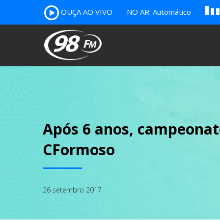
A
OUÇA AO VIVO
NO AR: Automático
B
c
Após 6 anos, campeonato
CFormoso
26 setembro 2017