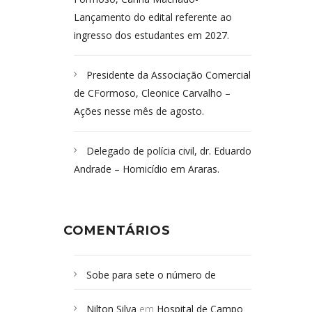
Lançamento do edital referente ao
ingresso dos estudantes em 2027.
Presidente da Associação Comercial
de CFormoso, Cleonice Carvalho –
Ações nesse mês de agosto.
Delegado de polícia civil, dr. Eduardo
Andrade – Homicídio em Araras.
COMENTÁRIOS
Sobe para sete o número de
Campoformosenses mortos em
Nilton Silva
em
Hospital de Campo
desabamento em São Paulo - Revista