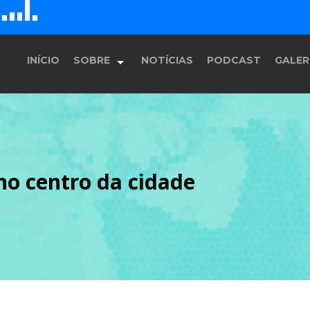
D
H
G
E
F
INÍCIO
SOBRE
NOTÍCIAS
PODCAST
GALER
História
no centro da cidade
Equipe
Programação