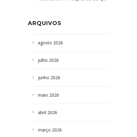
Formoso adquire aparelho para fazer
da Bahia
em
Campoformosenses que
exames de tomografia
morreram em desabamentos são
ARQUIVOS
sepultados em SP
agosto 2026
julho 2026
junho 2026
maio 2026
abril 2026
março 2026