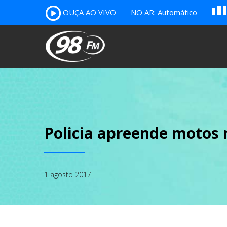
OUÇA AO VIVO
NO AR: Automático
A
B
c
Policia apreende motos 
1 agosto 2017