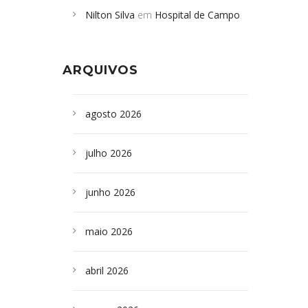
Nilton Silva
em
Hospital de Campo
desabamento em São Paulo - Revista
Formoso adquire aparelho para fazer
da Bahia
em
Campoformosenses que
exames de tomografia
morreram em desabamentos são
ARQUIVOS
sepultados em SP
agosto 2026
julho 2026
junho 2026
maio 2026
abril 2026