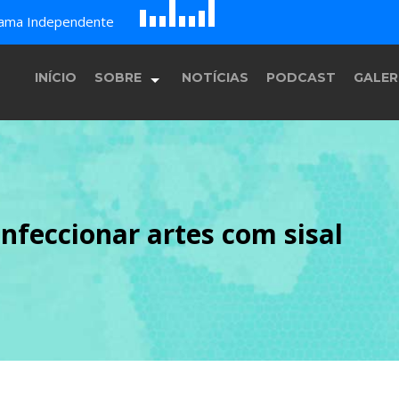
D
H
A
rama Independente
G
E
F
B
c
INÍCIO
SOBRE
NOTÍCIAS
PODCAST
GALER
História
onfeccionar artes com sisal
Equipe
Programação