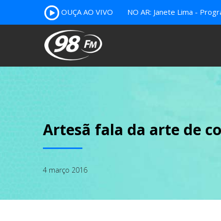
OUÇA AO VIVO
NO AR: Janete Lima - Prog
Artesã fala da arte de c
4 março 2016