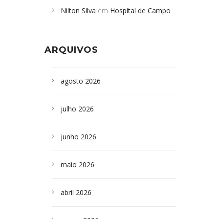
Nilton Silva
em
Hospital de Campo
desabamento em São Paulo - Revista
Formoso adquire aparelho para fazer
da Bahia
em
Campoformosenses que
exames de tomografia
morreram em desabamentos são
ARQUIVOS
sepultados em SP
agosto 2026
julho 2026
junho 2026
maio 2026
abril 2026