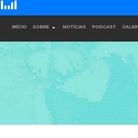
D
H
E
F
G
INÍCIO
SOBRE
NOTÍCIAS
PODCAST
GALER
História
Equipe
Programação