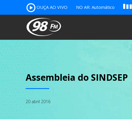
OUÇA AO VIVO
NO AR: Automático
A
B
c
Assembleia do SINDSEP
20 abril 2016