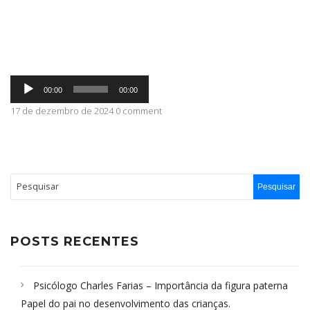
ABRANGÊNCIA
Tocador
CONTATO
00:00
00:00
de
áudio
17 de dezembro de 2024 0 comment
POSTS RECENTES
Psicólogo Charles Farias – Importância da figura paterna
Papel do pai no desenvolvimento das crianças.