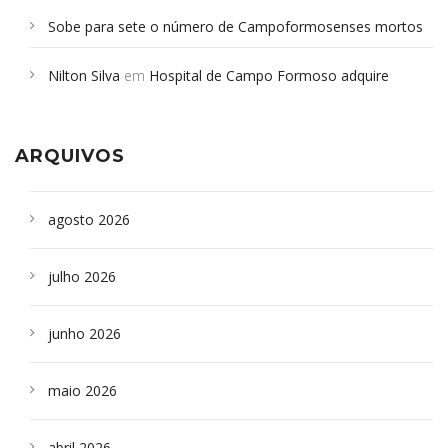
Sobe para sete o número de Campoformosenses mortos
em desabamento em São Paulo - Revista da Bahia
em
Nilton Silva
em
Hospital de Campo Formoso adquire
Campoformosenses que morreram em desabamentos são
aparelho para fazer exames de tomografia
sepultados em SP
ARQUIVOS
agosto 2026
julho 2026
junho 2026
maio 2026
abril 2026