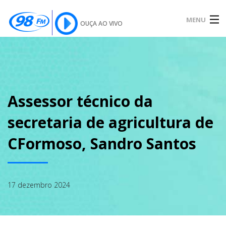
MENU
OUÇA AO VIVO
INÍCIO
SOBRE
Assessor técnico da
secretaria de agricultura de
NOTÍCIAS
CFormoso, Sandro Santos
PODCAST
17 dezembro 2024
GALERIA