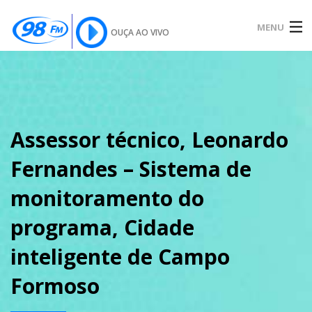
MENU
OUÇA AO VIVO
INÍCIO
SOBRE
Assessor técnico, Leonardo
Fernandes – Sistema de
NOTÍCIAS
monitoramento do
programa, Cidade
PODCAST
inteligente de Campo
Formoso
GALERIA