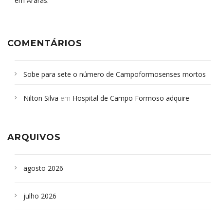
em Araras.
COMENTÁRIOS
Sobe para sete o número de Campoformosenses mortos
em desabamento em São Paulo - Revista da Bahia
em
Nilton Silva
em
Hospital de Campo Formoso adquire
Campoformosenses que morreram em desabamentos são
aparelho para fazer exames de tomografia
sepultados em SP
ARQUIVOS
agosto 2026
julho 2026