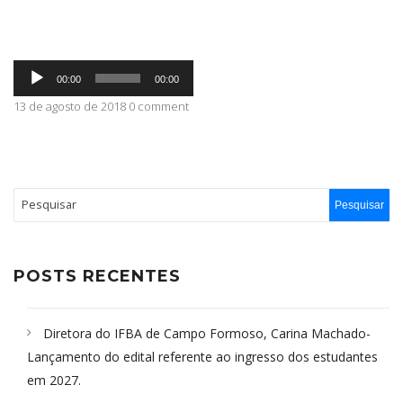
ABRANGÊNCIA
Tocador
00:00
00:00
de
áudio
13 de agosto de 2018 0 comment
CONTATO
POSTS RECENTES
Diretora do IFBA de Campo Formoso, Carina Machado-
Lançamento do edital referente ao ingresso dos estudantes
em 2027.