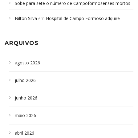
Sobe para sete o número de Campoformosenses mortos
em desabamento em São Paulo - Revista da Bahia
em
Nilton Silva
em
Hospital de Campo Formoso adquire
Campoformosenses que morreram em desabamentos são
aparelho para fazer exames de tomografia
sepultados em SP
ARQUIVOS
agosto 2026
julho 2026
junho 2026
maio 2026
abril 2026