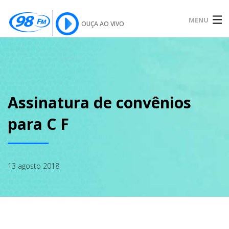
MENU
OUÇA AO VIVO
INÍCIO
SOBRE
Assinatura de convênios
para C F
NOTÍCIAS
13 agosto 2018
PODCAST
GALERIA