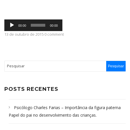
ABRANGÊNCIA
Tocador
00:00
00:00
de
áudio
13 de outubro de 2015 0 comment
CONTATO
POSTS RECENTES
Psicólogo Charles Farias – Importância da figura paterna
Papel do pai no desenvolvimento das crianças.