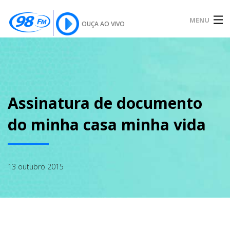
MENU
OUÇA AO VIVO
INÍCIO
SOBRE
Assinatura de documento
do minha casa minha vida
NOTÍCIAS
13 outubro 2015
PODCAST
GALERIA