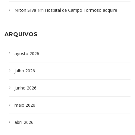
em desabamento em São Paulo - Revista da Bahia
em
Nilton Silva
em
Hospital de Campo Formoso adquire
Campoformosenses que morreram em desabamentos são
aparelho para fazer exames de tomografia
sepultados em SP
ARQUIVOS
agosto 2026
julho 2026
junho 2026
maio 2026
abril 2026