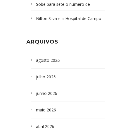
Sobe para sete o número de
Campoformosenses mortos em
Nilton Silva
em
Hospital de Campo
desabamento em São Paulo - Revista
Formoso adquire aparelho para fazer
da Bahia
em
Campoformosenses que
exames de tomografia
morreram em desabamentos são
ARQUIVOS
sepultados em SP
agosto 2026
julho 2026
junho 2026
maio 2026
abril 2026