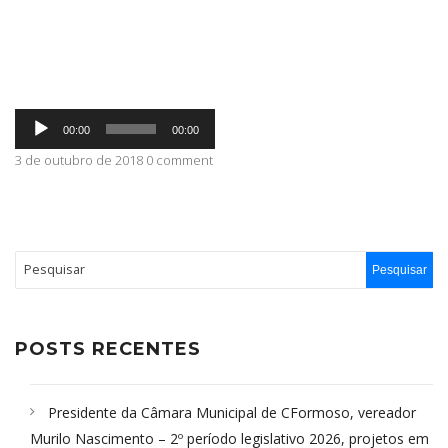
ABRANGÊNCIA
Tocador
CONTATO
00:00
00:00
de
áudio
3 de outubro de 2018 0 comment
POSTS RECENTES
Presidente da Câmara Municipal de CFormoso, vereador
Murilo Nascimento – 2º período legislativo 2026, projetos em