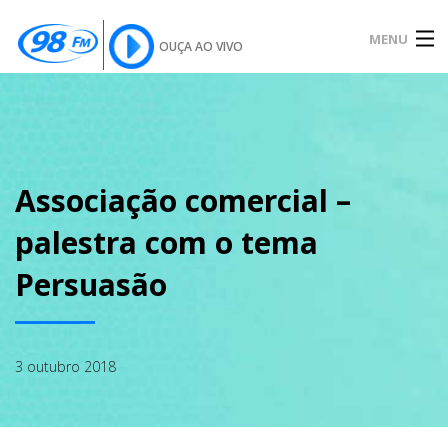
MENU
OUÇA AO VIVO
INÍCIO
SOBRE
Associação comercial –
palestra com o tema
NOTÍCIAS
Persuasão
PODCAST
3 outubro 2018
GALERIA