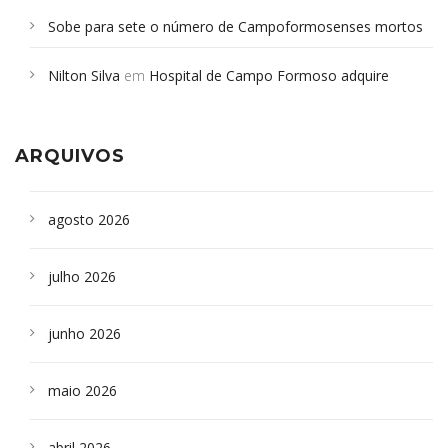
Sobe para sete o número de Campoformosenses mortos
em desabamento em São Paulo - Revista da Bahia
em
Nilton Silva
em
Hospital de Campo Formoso adquire
Campoformosenses que morreram em desabamentos são
aparelho para fazer exames de tomografia
sepultados em SP
ARQUIVOS
agosto 2026
julho 2026
junho 2026
maio 2026
abril 2026