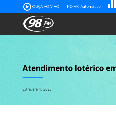
B
c
OUÇA AO VIVO
NO AR: Automático
A
Atendimento lotérico e
20 fevereiro 2025