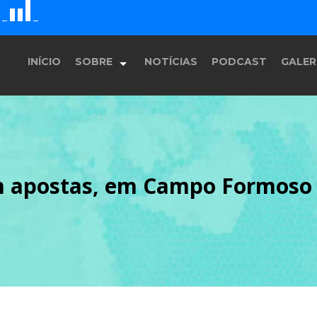
G
E
F
D
H
INÍCIO
SOBRE
NOTÍCIAS
PODCAST
GALER
História
m apostas, em Campo Formoso
Equipe
Programação