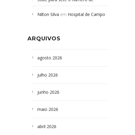
Campoformosenses mortos em
Nilton Silva
em
Hospital de Campo
desabamento em São Paulo - Revista
Formoso adquire aparelho para fazer
da Bahia
em
Campoformosenses que
exames de tomografia
morreram em desabamentos são
ARQUIVOS
sepultados em SP
agosto 2026
julho 2026
junho 2026
maio 2026
abril 2026