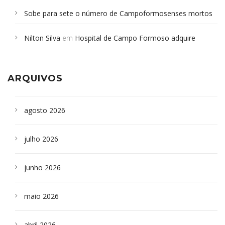
Sobe para sete o número de Campoformosenses mortos
em desabamento em São Paulo - Revista da Bahia
em
Nilton Silva
em
Hospital de Campo Formoso adquire
Campoformosenses que morreram em desabamentos são
aparelho para fazer exames de tomografia
sepultados em SP
ARQUIVOS
agosto 2026
julho 2026
junho 2026
maio 2026
abril 2026