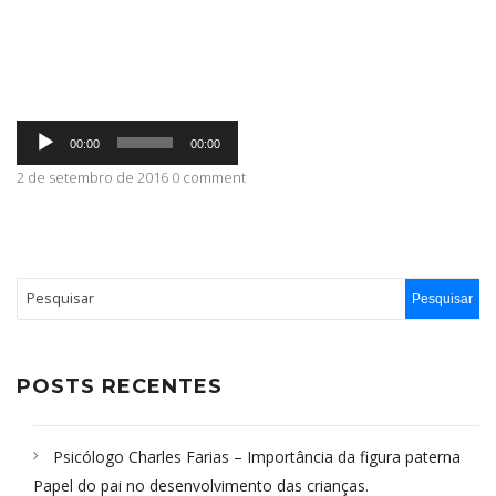
ABRANGÊNCIA
Tocador
CONTATO
00:00
00:00
de
áudio
2 de setembro de 2016 0 comment
POSTS RECENTES
Psicólogo Charles Farias – Importância da figura paterna
Papel do pai no desenvolvimento das crianças.