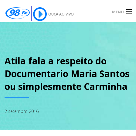
MENU
OUÇA AO VIVO
INÍCIO
SOBRE
Atila fala a respeito do
Documentario Maria Santos
NOTÍCIAS
ou simplesmente Carminha
PODCAST
2 setembro 2016
GALERIA