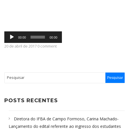
ABRANGÊNCIA
Tocador
CONTATO
00:00
00:00
de
áudio
20 de abril de 2017 0 comment
POSTS RECENTES
Diretora do IFBA de Campo Formoso, Carina Machado-
Lançamento do edital referente ao ingresso dos estudantes