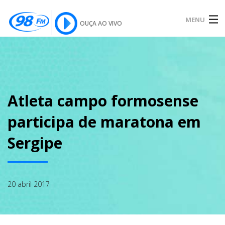
MENU
OUÇA AO VIVO
INÍCIO
SOBRE
Atleta campo formosense
participa de maratona em
NOTÍCIAS
Sergipe
PODCAST
20 abril 2017
GALERIA