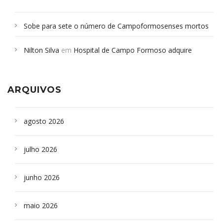
Sobe para sete o número de Campoformosenses mortos
em desabamento em São Paulo - Revista da Bahia
em
Nilton Silva
em
Hospital de Campo Formoso adquire
Campoformosenses que morreram em desabamentos são
aparelho para fazer exames de tomografia
sepultados em SP
ARQUIVOS
agosto 2026
julho 2026
junho 2026
maio 2026