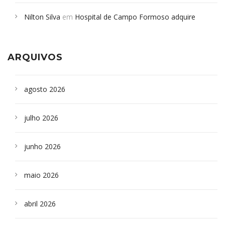
em desabamento em São Paulo - Revista da Bahia
em
Nilton Silva
em
Hospital de Campo Formoso adquire
Campoformosenses que morreram em desabamentos são
aparelho para fazer exames de tomografia
sepultados em SP
ARQUIVOS
agosto 2026
julho 2026
junho 2026
maio 2026
abril 2026