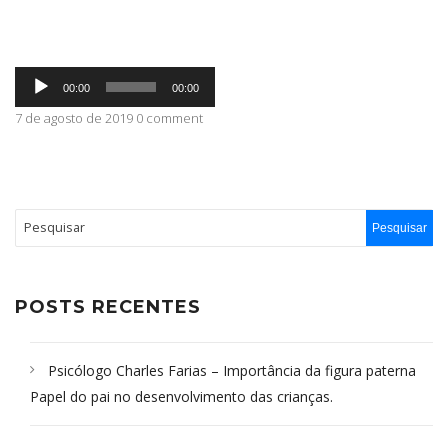
ABRANGÊNCIA
Tocador
00:00
00:00
de
áudio
7 de agosto de 2019 0 comment
CONTATO
POSTS RECENTES
Psicólogo Charles Farias – Importância da figura paterna
Papel do pai no desenvolvimento das crianças.