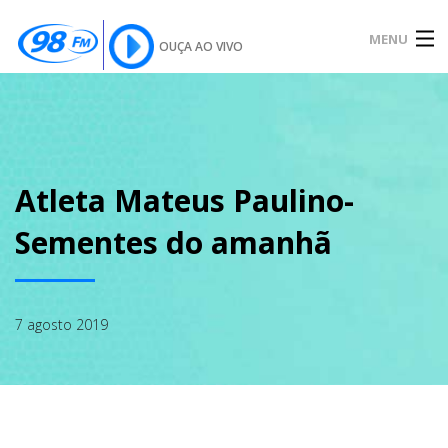
MENU
OUÇA AO VIVO
INÍCIO
SOBRE
Atleta Mateus Paulino-
Sementes do amanhã
NOTÍCIAS
7 agosto 2019
PODCAST
GALERIA