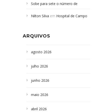
Sobe para sete o número de
Campoformosenses mortos em
Nilton Silva
em
Hospital de Campo
desabamento em São Paulo - Revista
Formoso adquire aparelho para fazer
da Bahia
em
Campoformosenses que
exames de tomografia
morreram em desabamentos são
ARQUIVOS
sepultados em SP
agosto 2026
julho 2026
junho 2026
maio 2026
abril 2026