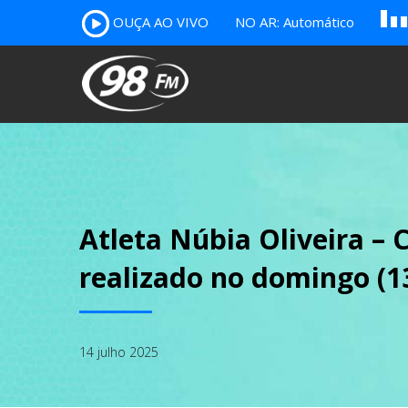
OUÇA AO VIVO
NO AR: Automático
B
c
A
Atleta Núbia Oliveira –
realizado no domingo (1
14 julho 2025