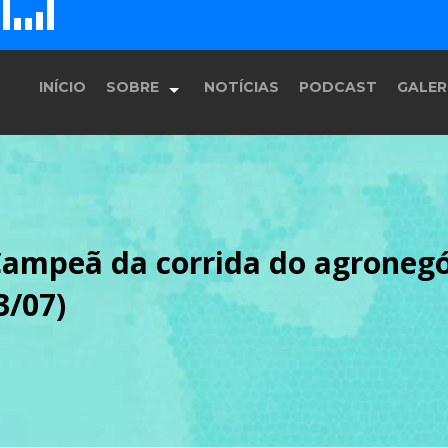
E
F
D
H
G
INÍCIO
SOBRE
NOTÍCIAS
PODCAST
GALER
História
 Campeã da corrida do agronegó
Equipe
3/07)
Programação