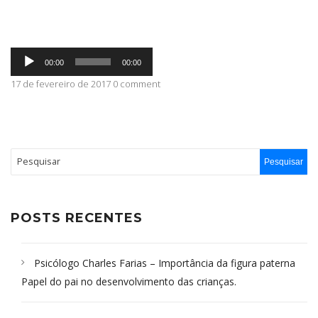
ABRANGÊNCIA
Tocador
00:00
00:00
de
áudio
17 de fevereiro de 2017 0 comment
CONTATO
POSTS RECENTES
Psicólogo Charles Farias – Importância da figura paterna
Papel do pai no desenvolvimento das crianças.