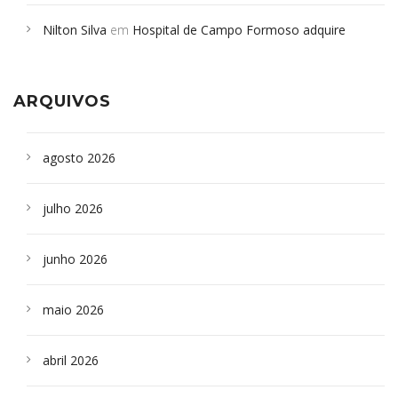
em desabamento em São Paulo - Revista da Bahia
em
Nilton Silva
em
Hospital de Campo Formoso adquire
Campoformosenses que morreram em desabamentos são
aparelho para fazer exames de tomografia
sepultados em SP
ARQUIVOS
agosto 2026
julho 2026
junho 2026
maio 2026
abril 2026