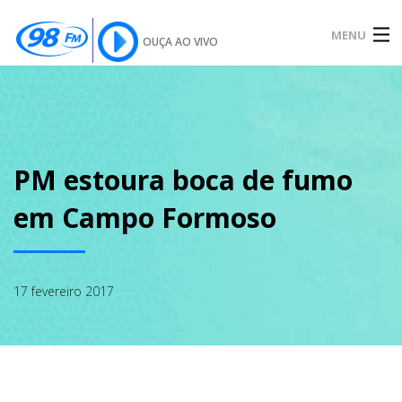
MENU
OUÇA AO VIVO
INÍCIO
SOBRE
PM estoura boca de fumo
em Campo Formoso
NOTÍCIAS
17 fevereiro 2017
PODCAST
GALERIA