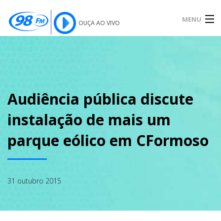
MENU
OUÇA AO VIVO
INÍCIO
SOBRE
Audiência pública discute
instalação de mais um
NOTÍCIAS
parque eólico em CFormoso
PODCAST
31 outubro 2015
GALERIA