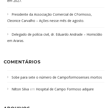
em 2027.
Presidente da Associação Comercial de CFormoso,
Cleonice Carvalho – Ações nesse mês de agosto.
Delegado de polícia civil, dr. Eduardo Andrade – Homicídio
em Araras.
COMENTÁRIOS
Sobe para sete o número de Campoformosenses mortos
em desabamento em São Paulo - Revista da Bahia
em
Nilton Silva
em
Hospital de Campo Formoso adquire
Campoformosenses que morreram em desabamentos são
aparelho para fazer exames de tomografia
sepultados em SP