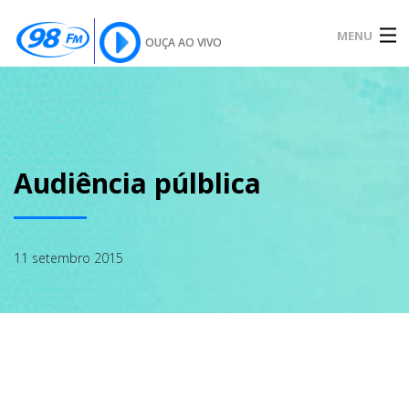
MENU
OUÇA AO VIVO
INÍCIO
SOBRE
Audiência púlblica
NOTÍCIAS
11 setembro 2015
PODCAST
GALERIA