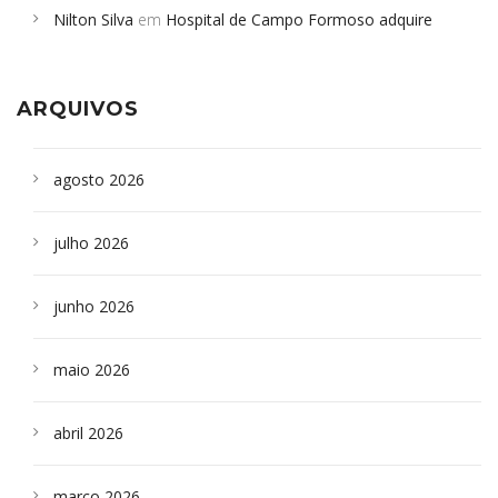
Nilton Silva
em
Hospital de Campo Formoso adquire
Campoformosenses que morreram em desabamentos são
aparelho para fazer exames de tomografia
sepultados em SP
ARQUIVOS
agosto 2026
julho 2026
junho 2026
maio 2026
abril 2026
março 2026