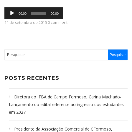
Tocador
ABRANGÊNCIA
00:00
00:00
de
áudio
11 de setembro de 2015 0 comment
CONTATO
POSTS RECENTES
Diretora do IFBA de Campo Formoso, Carina Machado-
Lançamento do edital referente ao ingresso dos estudantes
em 2027.
Presidente da Associação Comercial de CFormoso,