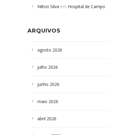
Nilton Silva
em
Hospital de Campo
desabamento em São Paulo - Revista
Formoso adquire aparelho para fazer
da Bahia
em
Campoformosenses que
exames de tomografia
morreram em desabamentos são
ARQUIVOS
sepultados em SP
agosto 2026
julho 2026
junho 2026
maio 2026
abril 2026