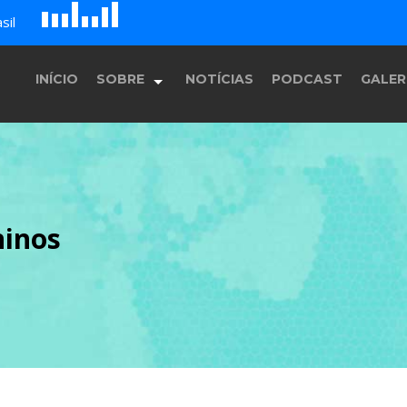
D
H
A
sil
G
E
F
B
c
INÍCIO
SOBRE
NOTÍCIAS
PODCAST
GALER
História
ninos
Equipe
Programação