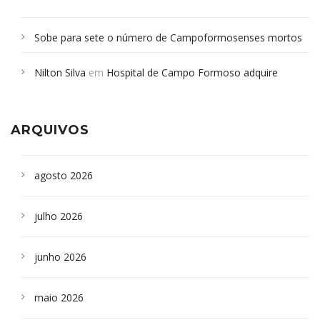
Sobe para sete o número de Campoformosenses mortos
em desabamento em São Paulo - Revista da Bahia
em
Nilton Silva
em
Hospital de Campo Formoso adquire
Campoformosenses que morreram em desabamentos são
aparelho para fazer exames de tomografia
sepultados em SP
ARQUIVOS
agosto 2026
julho 2026
junho 2026
maio 2026