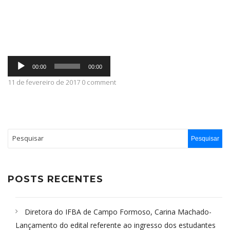
ABRANGÊNCIA
Tocador
CONTATO
00:00
00:00
de
áudio
11 de fevereiro de 2017 0 comment
POSTS RECENTES
Diretora do IFBA de Campo Formoso, Carina Machado-
Lançamento do edital referente ao ingresso dos estudantes