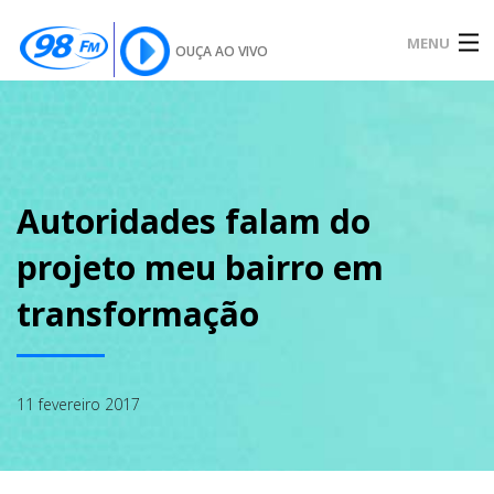
MENU
OUÇA AO VIVO
INÍCIO
SOBRE
Autoridades falam do
projeto meu bairro em
NOTÍCIAS
transformação
PODCAST
11 fevereiro 2017
GALERIA