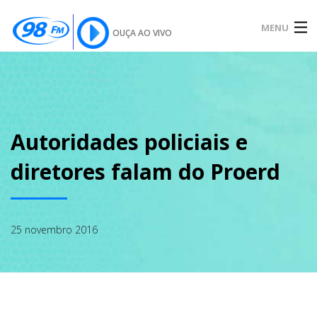
MENU
OUÇA AO VIVO
INÍCIO
SOBRE
Autoridades policiais e
diretores falam do Proerd
NOTÍCIAS
25 novembro 2016
PODCAST
GALERIA