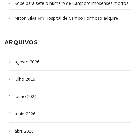
Sobe para sete o número de Campoformosenses mortos
em desabamento em São Paulo - Revista da Bahia
em
Nilton Silva
em
Hospital de Campo Formoso adquire
Campoformosenses que morreram em desabamentos são
aparelho para fazer exames de tomografia
sepultados em SP
ARQUIVOS
agosto 2026
julho 2026
junho 2026
maio 2026
abril 2026