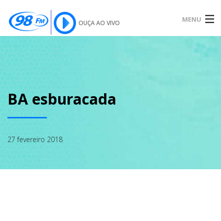
MENU
OUÇA AO VIVO
INÍCIO
SOBRE
BA esburacada
NOTÍCIAS
27 fevereiro 2018
PODCAST
GALERIA