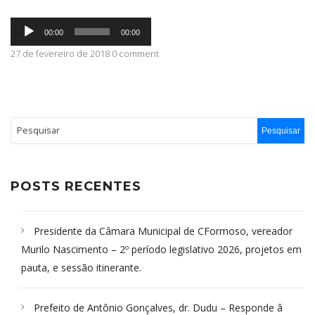
Tocador
ABRANGÊNCIA
00:00
00:00
de
áudio
27 de fevereiro de 2018 0 comment
CONTATO
POSTS RECENTES
Presidente da Câmara Municipal de CFormoso, vereador
Murilo Nascimento – 2º período legislativo 2026, projetos em
pauta, e sessão itinerante.
Prefeito de Antônio Gonçalves, dr. Dudu – Responde â