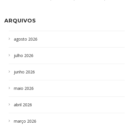
aparelho para fazer exames de tomografia
sepultados em SP
ARQUIVOS
agosto 2026
julho 2026
junho 2026
maio 2026
abril 2026
março 2026