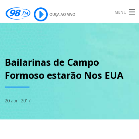
MENU
OUÇA AO VIVO
INÍCIO
SOBRE
Bailarinas de Campo
Formoso estarão Nos EUA
NOTÍCIAS
20 abril 2017
PODCAST
GALERIA