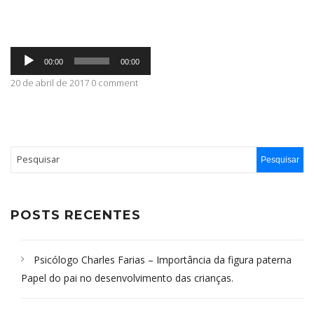
ABRANGÊNCIA
Tocador
00:00
00:00
de
áudio
20 de abril de 2017 0 comment
CONTATO
POSTS RECENTES
Psicólogo Charles Farias – Importância da figura paterna
Papel do pai no desenvolvimento das crianças.