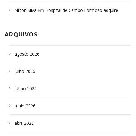
em desabamento em São Paulo - Revista da Bahia
em
Nilton Silva
em
Hospital de Campo Formoso adquire
Campoformosenses que morreram em desabamentos são
aparelho para fazer exames de tomografia
sepultados em SP
ARQUIVOS
agosto 2026
julho 2026
junho 2026
maio 2026
abril 2026