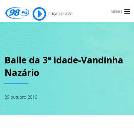
MENU
OUÇA AO VIVO
INÍCIO
SOBRE
Baile da 3ª idade-Vandinha
Nazário
NOTÍCIAS
29 outubro 2016
PODCAST
GALERIA