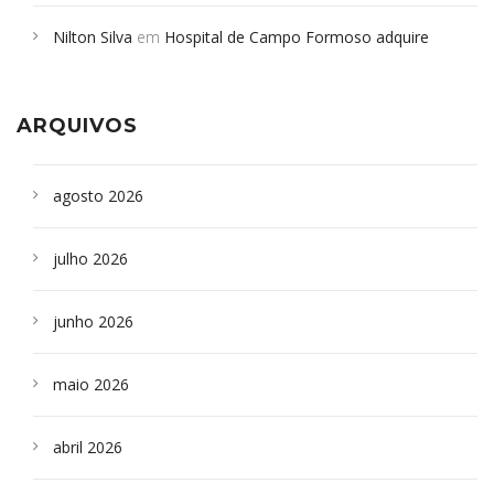
em desabamento em São Paulo - Revista da Bahia
em
Nilton Silva
em
Hospital de Campo Formoso adquire
Campoformosenses que morreram em desabamentos são
aparelho para fazer exames de tomografia
sepultados em SP
ARQUIVOS
agosto 2026
julho 2026
junho 2026
maio 2026
abril 2026