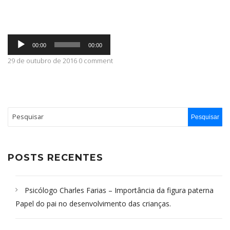
ABRANGÊNCIA
Tocador
00:00
00:00
de
áudio
29 de outubro de 2016 0 comment
CONTATO
POSTS RECENTES
Psicólogo Charles Farias – Importância da figura paterna
Papel do pai no desenvolvimento das crianças.