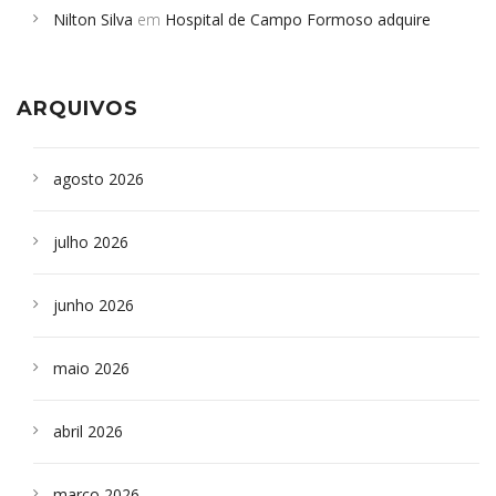
Nilton Silva
em
Hospital de Campo Formoso adquire
Campoformosenses que morreram em desabamentos são
aparelho para fazer exames de tomografia
sepultados em SP
ARQUIVOS
agosto 2026
julho 2026
junho 2026
maio 2026
abril 2026
março 2026