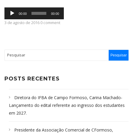
Tocador
ABRANGÊNCIA
00:00
00:00
de
áudio
3 de agosto de 2016 0 comment
CONTATO
POSTS RECENTES
Diretora do IFBA de Campo Formoso, Carina Machado-
Lançamento do edital referente ao ingresso dos estudantes
em 2027.
Presidente da Associação Comercial de CFormoso,