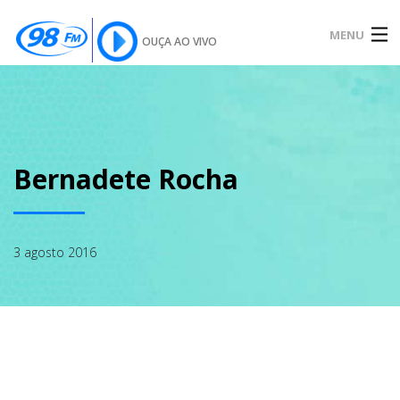
MENU
OUÇA AO VIVO
INÍCIO
SOBRE
Bernadete Rocha
NOTÍCIAS
3 agosto 2016
PODCAST
GALERIA