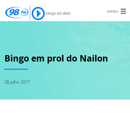
MENU
OUÇA AO VIVO
INÍCIO
SOBRE
Bingo em prol do Nailon
NOTÍCIAS
28 julho 2017
PODCAST
GALERIA