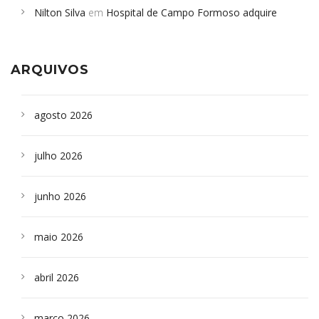
Nilton Silva
em
Hospital de Campo Formoso adquire
Campoformosenses que morreram em desabamentos são
aparelho para fazer exames de tomografia
sepultados em SP
ARQUIVOS
agosto 2026
julho 2026
junho 2026
maio 2026
abril 2026
março 2026