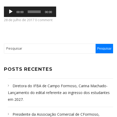
Tocador
ABRANGÊNCIA
00:00
00:00
de
áudio
28 de julho de 2017 0 comment
CONTATO
POSTS RECENTES
Diretora do IFBA de Campo Formoso, Carina Machado-
Lançamento do edital referente ao ingresso dos estudantes
em 2027.
Presidente da Associação Comercial de CFormoso,