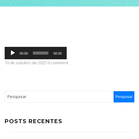
ABRANGÊNCIA
CONTATO
Tocador
00:00
00:00
de
áudio
10 de outubro de 2025 0 comment
POSTS RECENTES