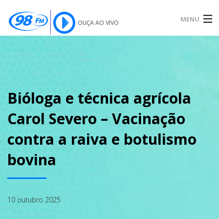
MENU
OUÇA AO VIVO
INÍCIO
SOBRE
Bióloga e técnica agrícola
Carol Severo – Vacinação
NOTÍCIAS
contra a raiva e botulismo
bovina
PODCAST
10 outubro 2025
GALERIA