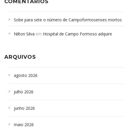
COMENTÁRIOS
Sobe para sete o número de Campoformosenses mortos
em desabamento em São Paulo - Revista da Bahia
em
Nilton Silva
em
Hospital de Campo Formoso adquire
Campoformosenses que morreram em desabamentos são
aparelho para fazer exames de tomografia
sepultados em SP
ARQUIVOS
agosto 2026
julho 2026
junho 2026
maio 2026