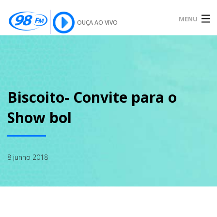
MENU
OUÇA AO VIVO
INÍCIO
SOBRE
Biscoito- Convite para o
Show bol
NOTÍCIAS
8 junho 2018
PODCAST
GALERIA