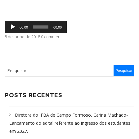
ABRANGÊNCIA
Tocador
00:00
00:00
de
áudio
8 de junho de 2018 0 comment
CONTATO
POSTS RECENTES
Diretora do IFBA de Campo Formoso, Carina Machado-
Lançamento do edital referente ao ingresso dos estudantes
em 2027.