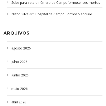
Sobe para sete o número de Campoformosenses mortos
em desabamento em São Paulo - Revista da Bahia
em
Nilton Silva
em
Hospital de Campo Formoso adquire
Campoformosenses que morreram em desabamentos são
aparelho para fazer exames de tomografia
sepultados em SP
ARQUIVOS
agosto 2026
julho 2026
junho 2026
maio 2026
abril 2026