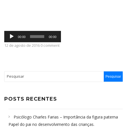
ABRANGÊNCIA
Tocador
CONTATO
00:00
00:00
de
áudio
12 de agosto de 2016 0 comment
POSTS RECENTES
Psicólogo Charles Farias – Importância da figura paterna
Papel do pai no desenvolvimento das crianças.