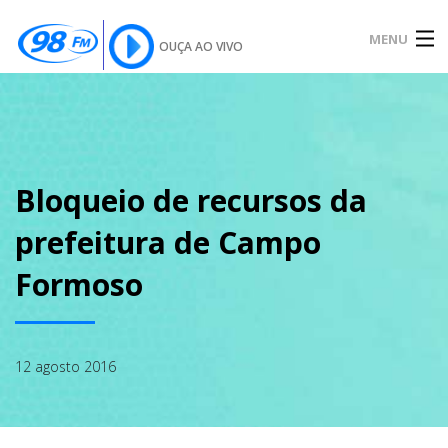
MENU
OUÇA AO VIVO
INÍCIO
SOBRE
Bloqueio de recursos da
prefeitura de Campo
NOTÍCIAS
Formoso
PODCAST
12 agosto 2016
GALERIA