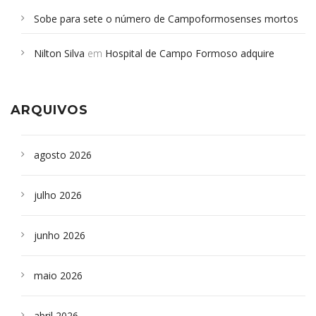
Sobe para sete o número de Campoformosenses mortos
em desabamento em São Paulo - Revista da Bahia
em
Nilton Silva
em
Hospital de Campo Formoso adquire
Campoformosenses que morreram em desabamentos são
aparelho para fazer exames de tomografia
sepultados em SP
ARQUIVOS
agosto 2026
julho 2026
junho 2026
maio 2026
abril 2026