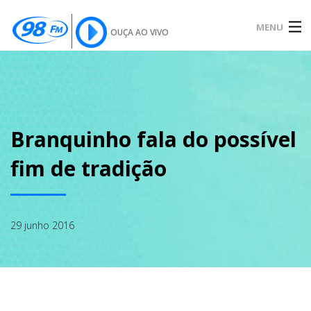
MENU
OUÇA AO VIVO
INÍCIO
SOBRE
Branquinho fala do possível
fim de tradição
NOTÍCIAS
29 junho 2016
PODCAST
GALERIA