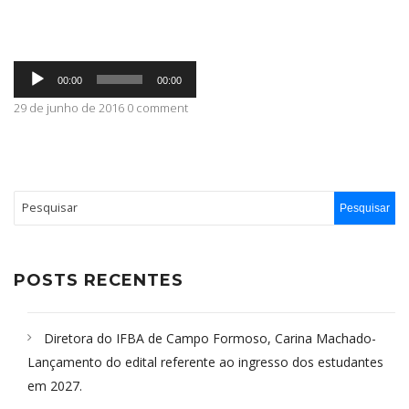
ABRANGÊNCIA
Tocador
00:00
00:00
de
áudio
29 de junho de 2016 0 comment
CONTATO
POSTS RECENTES
Diretora do IFBA de Campo Formoso, Carina Machado-
Lançamento do edital referente ao ingresso dos estudantes
em 2027.