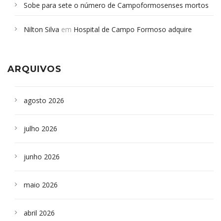
Sobe para sete o número de Campoformosenses mortos
em desabamento em São Paulo - Revista da Bahia
em
Nilton Silva
em
Hospital de Campo Formoso adquire
Campoformosenses que morreram em desabamentos são
aparelho para fazer exames de tomografia
sepultados em SP
ARQUIVOS
agosto 2026
julho 2026
junho 2026
maio 2026
abril 2026