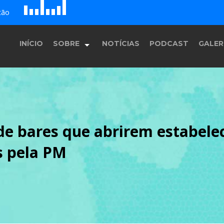
D
H
A
tão
G
E
F
B
c
INÍCIO
SOBRE
NOTÍCIAS
PODCAST
GALER
História
e bares que abrirem estabele
Equipe
s pela PM
Programação