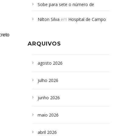
Sobe para sete o número de
Campoformosenses mortos em
Nilton Silva
em
Hospital de Campo
desabamento em São Paulo - Revista
Formoso adquire aparelho para fazer
da Bahia
em
Campoformosenses que
reto
exames de tomografia
morreram em desabamentos são
ARQUIVOS
sepultados em SP
agosto 2026
julho 2026
junho 2026
maio 2026
abril 2026