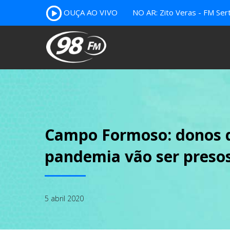
OUÇA AO VIVO
NO AR: Zito Veras - FM Ser
Campo Formoso: donos d
pandemia vão ser preso
5 abril 2020