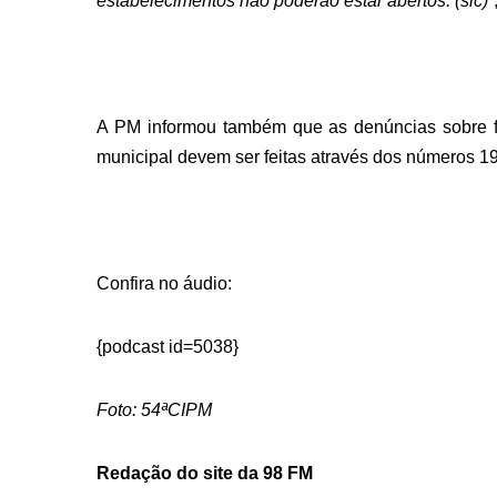
estabelecimentos não poderão estar abertos. (sic)
”
A PM informou também que as denúncias sobre f
municipal devem ser feitas através dos números 1
Confira no áudio:
{podcast id=5038}
Foto: 54ªCIPM
Redação do site da 98 FM