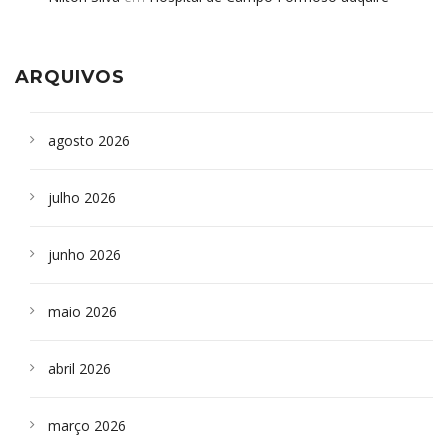
aparelho para fazer exames de tomografia
sepultados em SP
ARQUIVOS
agosto 2026
julho 2026
junho 2026
maio 2026
abril 2026
março 2026