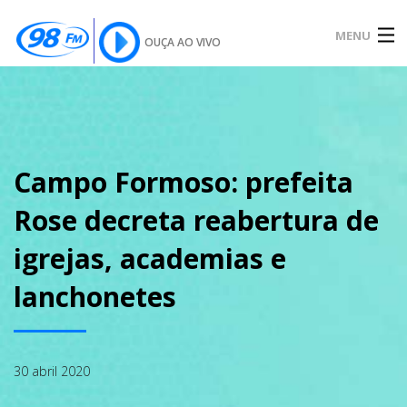
MENU
OUÇA AO VIVO
INÍCIO
SOBRE
Campo Formoso: prefeita
Rose decreta reabertura de
NOTÍCIAS
igrejas, academias e
lanchonetes
PODCAST
30 abril 2020
GALERIA