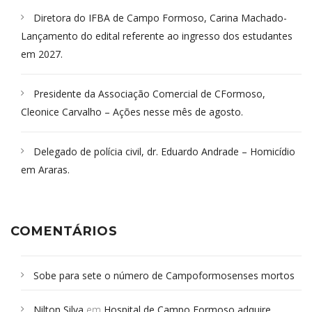
Diretora do IFBA de Campo Formoso, Carina Machado-
Lançamento do edital referente ao ingresso dos estudantes
em 2027.
Presidente da Associação Comercial de CFormoso,
Cleonice Carvalho – Ações nesse mês de agosto.
Delegado de polícia civil, dr. Eduardo Andrade – Homicídio
em Araras.
COMENTÁRIOS
Sobe para sete o número de Campoformosenses mortos
em desabamento em São Paulo - Revista da Bahia
em
Nilton Silva
em
Hospital de Campo Formoso adquire
Campoformosenses que morreram em desabamentos são