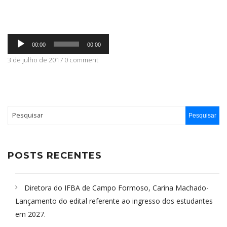
ABRANGÊNCIA
Tocador
00:00
00:00
de
áudio
3 de julho de 2017 0 comment
CONTATO
POSTS RECENTES
Diretora do IFBA de Campo Formoso, Carina Machado-
Lançamento do edital referente ao ingresso dos estudantes
em 2027.