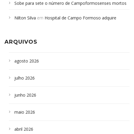
Sobe para sete o número de Campoformosenses mortos
em desabamento em São Paulo - Revista da Bahia
em
Nilton Silva
em
Hospital de Campo Formoso adquire
Campoformosenses que morreram em desabamentos são
aparelho para fazer exames de tomografia
sepultados em SP
ARQUIVOS
agosto 2026
julho 2026
junho 2026
maio 2026
abril 2026