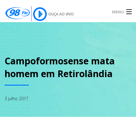
MENU
OUÇA AO VIVO
INÍCIO
SOBRE
Campoformosense mata
homem em Retirolândia
NOTÍCIAS
3 julho 2017
PODCAST
GALERIA