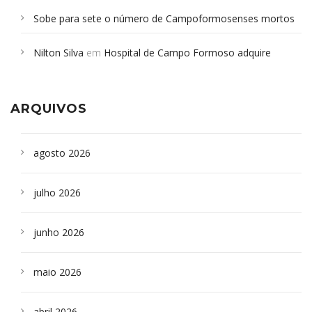
Sobe para sete o número de Campoformosenses mortos
em desabamento em São Paulo - Revista da Bahia
em
Nilton Silva
em
Hospital de Campo Formoso adquire
Campoformosenses que morreram em desabamentos são
aparelho para fazer exames de tomografia
sepultados em SP
ARQUIVOS
agosto 2026
julho 2026
junho 2026
maio 2026
abril 2026