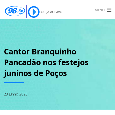
MENU
OUÇA AO VIVO
INÍCIO
SOBRE
Cantor Branquinho
Pancadão nos festejos
NOTÍCIAS
juninos de Poços
PODCAST
23 junho 2025
GALERIA