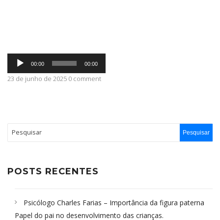
ABRANGÊNCIA
Tocador
CONTATO
00:00
00:00
de
áudio
23 de junho de 2025 0 comment
POSTS RECENTES
Psicólogo Charles Farias – Importância da figura paterna
Papel do pai no desenvolvimento das crianças.