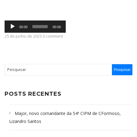
ABRANGÊNCIA
Tocador
00:00
00:00
de
áudio
25 de junho de 2025 0 comment
CONTATO
POSTS RECENTES
Major, novo comandante da 54ª CIPM de CFormoso,
Lizandro Santos