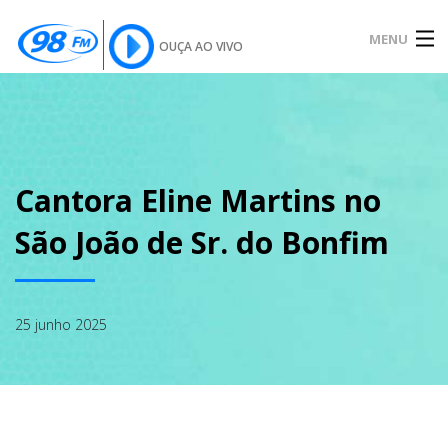
MENU
OUÇA AO VIVO
INÍCIO
SOBRE
Cantora Eline Martins no
São João de Sr. do Bonfim
NOTÍCIAS
25 junho 2025
PODCAST
GALERIA