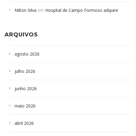
em desabamento em São Paulo - Revista da Bahia
em
Nilton Silva
em
Hospital de Campo Formoso adquire
Campoformosenses que morreram em desabamentos são
aparelho para fazer exames de tomografia
sepultados em SP
ARQUIVOS
agosto 2026
julho 2026
junho 2026
maio 2026
abril 2026