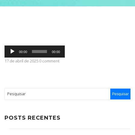
ABRANGÊNCIA
CONTATO
Tocador
00:00
00:00
de
áudio
17 de abril de 2025 0 comment
POSTS RECENTES