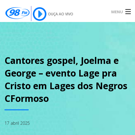
MENU
OUÇA AO VIVO
INÍCIO
SOBRE
Cantores gospel, Joelma e
George – evento Lage pra
NOTÍCIAS
Cristo em Lages dos Negros
CFormoso
PODCAST
17 abril 2025
GALERIA