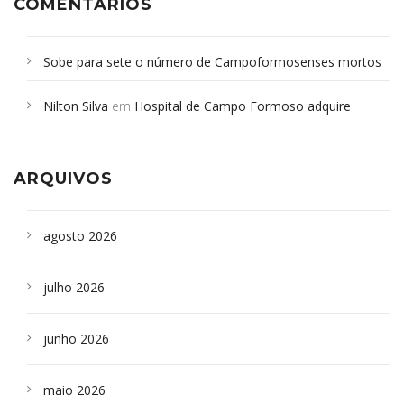
COMENTÁRIOS
Sobe para sete o número de Campoformosenses mortos
em desabamento em São Paulo - Revista da Bahia
em
Nilton Silva
em
Hospital de Campo Formoso adquire
Campoformosenses que morreram em desabamentos são
aparelho para fazer exames de tomografia
sepultados em SP
ARQUIVOS
agosto 2026
julho 2026
junho 2026
maio 2026